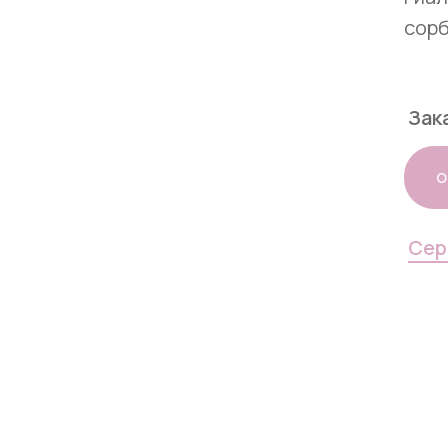
сорб
Зак
O
Сер