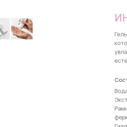
И
Гель
кото
увла
есте
Сос
Вода
Экст
Рамн
ферм
Гиал