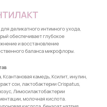
НТИЛАКТ
 для деликатного интимного ухода,
рый обеспечивает глубокое
жнение и восстановление
ственного баланса микрофлоры.
тав
, Ксантановая камедь, Ксилит, инулин,
ракт сои, лактобактерии Crispatus,
озус, Лимосилактобактерии
ентации, молочная кислота.
уроновая кислота, бензоат натрия,