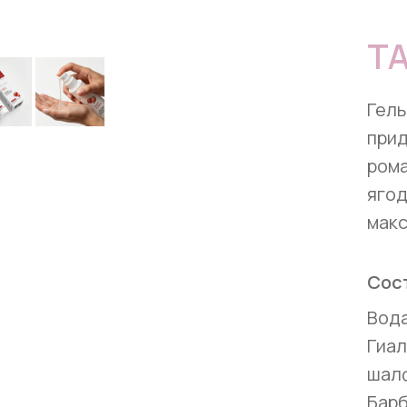
TA
Гель
прид
рома
ягод
макс
Сос
Вода
Гиал
шалф
Барб